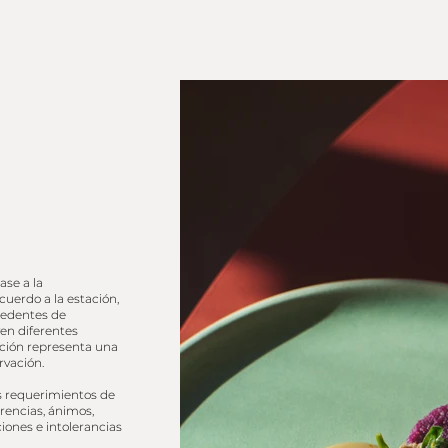
ase a la
uerdo a la estación,
cedentes de
ven diferentes
ción representa una
vación.
os requerimientos de
rencias, ánimos,
ciones e intolerancias