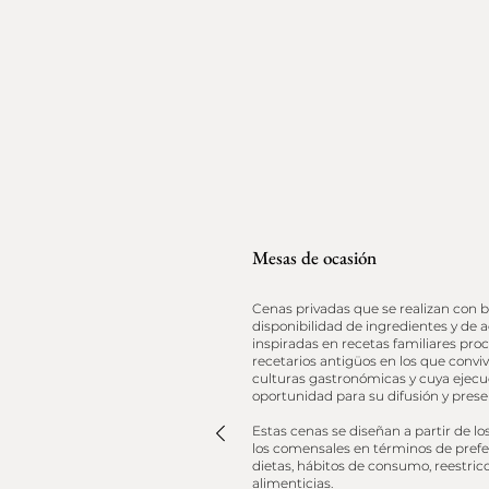
Mesas de ocasión
Cenas privadas que se realizan con b
disponibilidad de ingredientes y de ac
inspiradas en recetas familiares pro
recetarios antigüos en los que convi
culturas gastronómicas y cuya ejecu
oportunidad para su difusión y preser
Estas cenas se diseñan a partir de l
los comensales en términos de prefe
dietas, hábitos de consumo, reestric
alimenticias.